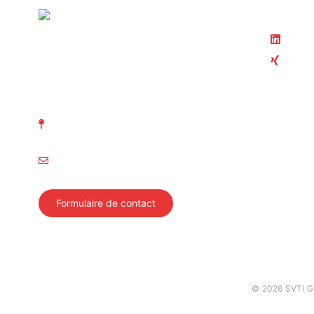
Suivez-
Linke
Xing
ASIT Association suisse
d' Inspection technique
Membre 
Richtistrasse 15
ASIT
8304 Wallisellen
Swiss Sa
info@svti.ch
Autosoni
Académie
Formulaire de contact
Impressum
Protection des données
CG
© 2026 SVTI Gr