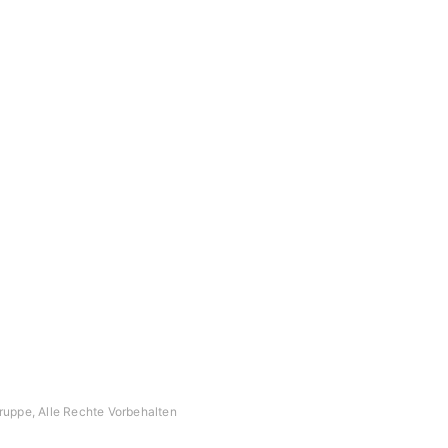
nous
Actualité
dIn
News
Cours actuels
du groupe ASIT
fety Center
c
 du Swiss Safety Center
uppe, Alle Rechte Vorbehalten