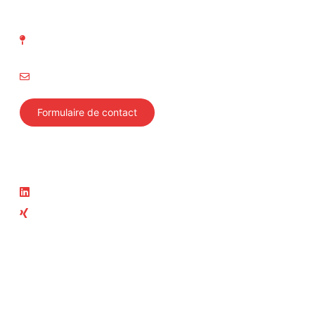
d' Inspection technique
Richtistrasse 15
8304 Wallisellen
info@svti.ch
Formulaire de contact
Suivez-nous
Actualité
LinkedIn
News
Xing
Cours actuels
Membre du groupe ASIT
ASIT
Swiss Safety Center