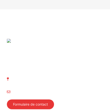
ASIT Association suisse
d' Inspection technique
Richtistrasse 15
8304 Wallisellen
info@svti.ch
Formulaire de contact