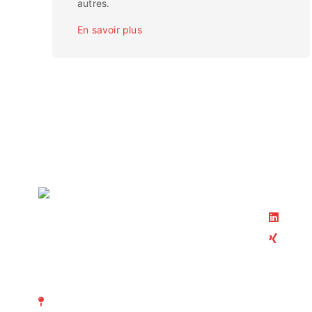
autres.
En savoir plus
Suivez-
Linke
Xing
ASIT Association suisse
d' Inspection technique
Membre 
Richtistrasse 15
ASIT