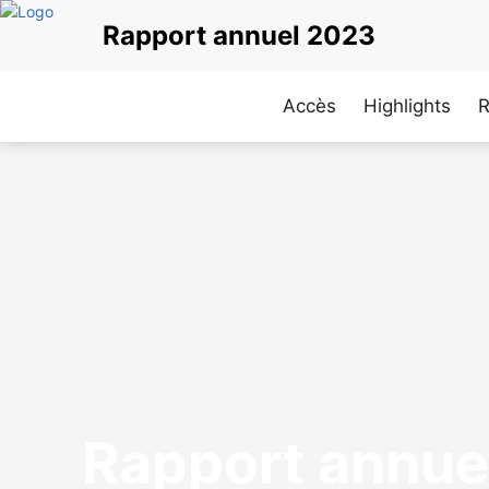
Aller
Rapport annuel 2023
au
contenu
principal
Accès
Highlights
R
Rapport annue