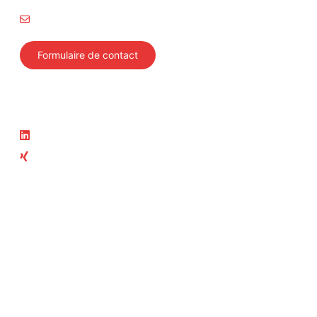
info@svti.ch
Formulaire de contact
Suivez-nous
Actualité
LinkedIn
News
Xing
Cours actuels
Membre du groupe ASIT
ASIT
Swiss Safety Center
Autosonic
Académie du Swiss Safety
Center